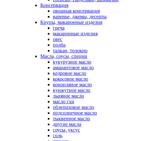
Консервация
овощная консервация
варенье, джемы, десерты
Крупы, макаронные изделия
греча
макаронные изделия
овес
полба
талкан, толокно
Масла, соусы, специи
кукурузное масло
амарантовое масло
кедровое масло
кокосовое масло
конопляное масло
кунжутное масло
льняное масло
масло гхи
облепиховое масло
подсолнечное масло
тыквенное масло
другие масла
соусы, уксус
соль