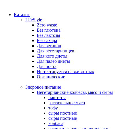
Каталог
LifeStyle
Zero waste
Без глютена
Без лактозы
Без сахара
Для веганов
Для вегетарианцев
Для кето диеты
Для палео диеты
Для поста
Не тестируется на животных
Органические
Здоровое питание
Вегетарианские колбасы, мясо и сыры
паштеты
растительное мясо
тофу
сыры постные
сыры постные
колбаса
сосиски, сардельки, шпикачки