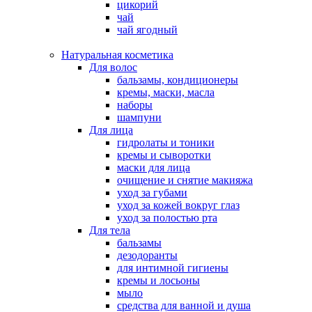
цикорий
чай
чай ягодный
Натуральная косметика
Для волос
бальзамы, кондиционеры
кремы, маски, масла
наборы
шампуни
Для лица
гидролаты и тоники
кремы и сыворотки
маски для лица
очищение и снятие макияжа
уход за губами
уход за кожей вокруг глаз
уход за полостью рта
Для тела
бальзамы
дезодоранты
для интимной гигиены
кремы и лосьоны
мыло
средства для ванной и душа