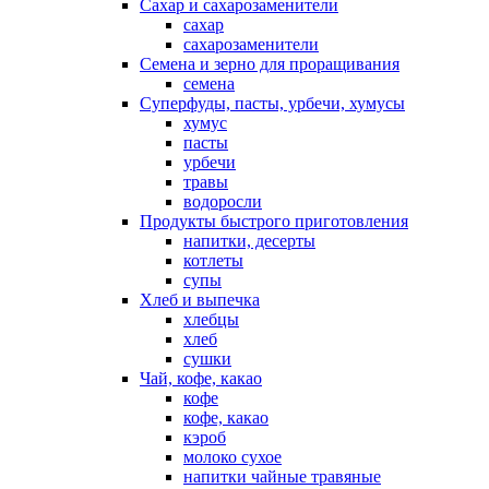
Сахар и сахарозаменители
сахар
сахарозаменители
Семена и зерно для проращивания
семена
Суперфуды, пасты, урбечи, хумусы
хумус
пасты
урбечи
травы
водоросли
Продукты быстрого приготовления
напитки, десерты
котлеты
супы
Хлеб и выпечка
хлебцы
хлеб
сушки
Чай, кофе, какао
кофе
кофе, какао
кэроб
молоко сухое
напитки чайные травяные