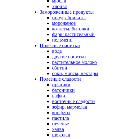
мюсли
хлопья
Замороженные продукты
полуфабрикаты
мороженое
котлеты, биточки
фарш растительный
пельмени
Полезные напитки
вода
другие напитки
растительное молоко
сбитни
соки, морсы, нектары
Полезные сладости
пряники
батончики
вафли
восточные сладости
зефир, мармелад
конфеты
пастила
печенье
халва
шоколад