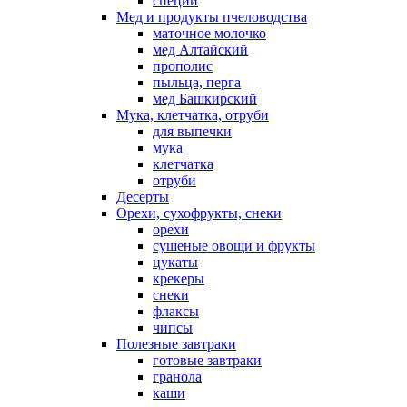
специи
Мед и продукты пчеловодства
маточное молочко
мед Алтайский
прополис
пыльца, перга
мед Башкирский
Мука, клетчатка, отруби
для выпечки
мука
клетчатка
отруби
Десерты
Орехи, сухофрукты, снеки
орехи
сушеные овощи и фрукты
цукаты
крекеры
снеки
флаксы
чипсы
Полезные завтраки
готовые завтраки
гранола
каши