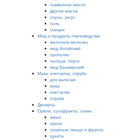
тыквенное масло
другие масла
соусы, уксус
соль
специи
Мед и продукты пчеловодства
маточное молочко
мед Алтайский
прополис
пыльца, перга
мед Башкирский
Мука, клетчатка, отруби
для выпечки
мука
клетчатка
отруби
Десерты
Орехи, сухофрукты, снеки
жмых
орехи
сушеные овощи и фрукты
цукаты