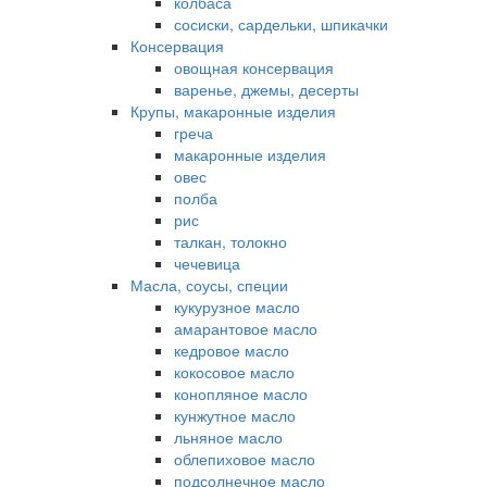
колбаса
сосиски, сардельки, шпикачки
Консервация
овощная консервация
варенье, джемы, десерты
Крупы, макаронные изделия
греча
макаронные изделия
овес
полба
рис
талкан, толокно
чечевица
Масла, соусы, специи
кукурузное масло
амарантовое масло
кедровое масло
кокосовое масло
конопляное масло
кунжутное масло
льняное масло
облепиховое масло
подсолнечное масло