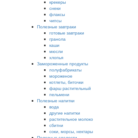
крекеры
снеки
флаксы
чипсы
Полезные завтраки
готовые завтраки
гранола
каши
мюсли
хлопья
Замороженные продукты
полуфабрикаты
мороженое
котлеты, биточки
фарш растительный
пельмени
Полезные напитки
вода
другие напитки
растительное молоко
сбитни
соки, морсы, нектары
Полезные сладости