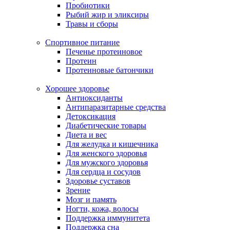
Пробиотики
Рыбий жир и эликсиры
Травы и сборы
Спортивное питание
Печенье протеиновое
Протеин
Протеиновые батончики
Хорошее здоровье
Антиоксиданты
Антипаразитарные средства
Детоксикация
Диабетические товары
Диета и вес
Для желудка и кишечника
Для женского здоровья
Для мужского здоровья
Для сердца и сосудов
Здоровье суставов
Зрение
Мозг и память
Ногти, кожа, волосы
Поддержка иммунитета
Поддержка сна