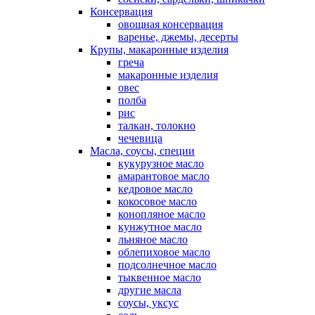
Консервация
овощная консервация
варенье, джемы, десерты
Крупы, макаронные изделия
греча
макаронные изделия
овес
полба
рис
талкан, толокно
чечевица
Масла, соусы, специи
кукурузное масло
амарантовое масло
кедровое масло
кокосовое масло
конопляное масло
кунжутное масло
льняное масло
облепиховое масло
подсолнечное масло
тыквенное масло
другие масла
соусы, уксус