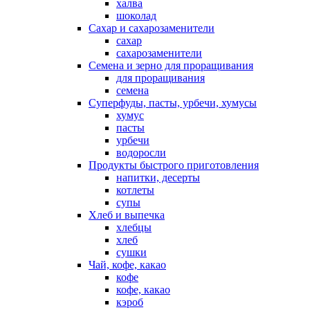
халва
шоколад
Сахар и сахарозаменители
сахар
сахарозаменители
Семена и зерно для проращивания
для проращивания
семена
Суперфуды, пасты, урбечи, хумусы
хумус
пасты
урбечи
водоросли
Продукты быстрого приготовления
напитки, десерты
котлеты
супы
Хлеб и выпечка
хлебцы
хлеб
сушки
Чай, кофе, какао
кофе
кофе, какао
кэроб