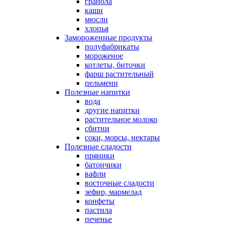
гранола
каши
мюсли
хлопья
Замороженные продукты
полуфабрикаты
мороженое
котлеты, биточки
фарш растительный
пельмени
Полезные напитки
вода
другие напитки
растительное молоко
сбитни
соки, морсы, нектары
Полезные сладости
пряники
батончики
вафли
восточные сладости
зефир, мармелад
конфеты
пастила
печенье