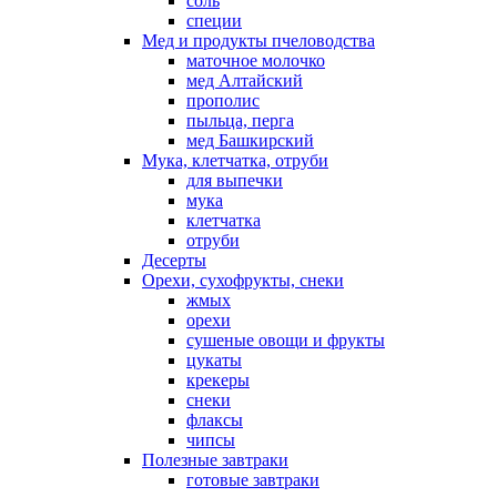
соль
специи
Мед и продукты пчеловодства
маточное молочко
мед Алтайский
прополис
пыльца, перга
мед Башкирский
Мука, клетчатка, отруби
для выпечки
мука
клетчатка
отруби
Десерты
Орехи, сухофрукты, снеки
жмых
орехи
сушеные овощи и фрукты
цукаты
крекеры
снеки
флаксы
чипсы
Полезные завтраки
готовые завтраки