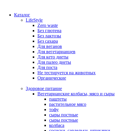
Каталог
LifeStyle
Zero waste
Без глютена
Без лактозы
Без сахара
Для веганов
Для вегетарианцев
Для кето диеты
Для палео диеты
Для поста
Не тестируется на животных
Органические
Здоровое питание
Вегетарианские колбасы, мясо и сыры
паштеты
растительное мясо
тофу
сыры постные
сыры постные
колбаса
сосиски, сардельки, шпикачки