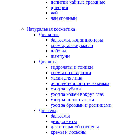
напитки чайные травяные
цикорий
чай
чай ягодный
Натуральная косметика
Для волос
бальзамы, кондиционеры
кремы, маски, масла
наборы
шампуни
Для лица
гидролаты и тоники
кремы и сыворотки
маски для лица
очищение и снятие макияжа
уход за губами
уход за кожей вокруг глаз
уход за полостью рта
уход за бровями и ресницами
Для тела
бальзамы
дезодоранты
для интимной гигиены
кремы и лосьоны