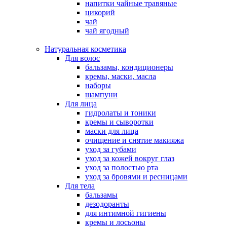
напитки чайные травяные
цикорий
чай
чай ягодный
Натуральная косметика
Для волос
бальзамы, кондиционеры
кремы, маски, масла
наборы
шампуни
Для лица
гидролаты и тоники
кремы и сыворотки
маски для лица
очищение и снятие макияжа
уход за губами
уход за кожей вокруг глаз
уход за полостью рта
уход за бровями и ресницами
Для тела
бальзамы
дезодоранты
для интимной гигиены
кремы и лосьоны