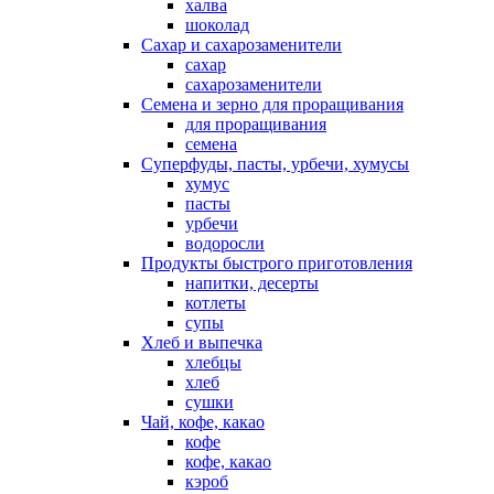
халва
шоколад
Сахар и сахарозаменители
сахар
сахарозаменители
Семена и зерно для проращивания
для проращивания
семена
Суперфуды, пасты, урбечи, хумусы
хумус
пасты
урбечи
водоросли
Продукты быстрого приготовления
напитки, десерты
котлеты
супы
Хлеб и выпечка
хлебцы
хлеб
сушки
Чай, кофе, какао
кофе
кофе, какао
кэроб