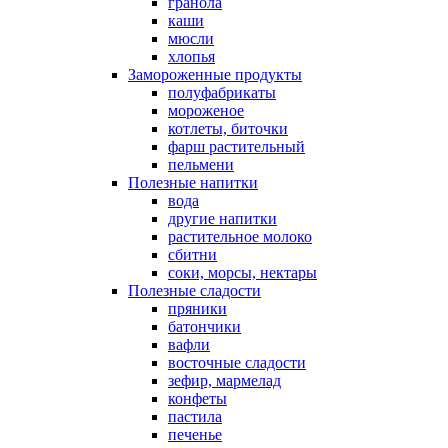
гранола
каши
мюсли
хлопья
Замороженные продукты
полуфабрикаты
мороженое
котлеты, биточки
фарш растительный
пельмени
Полезные напитки
вода
другие напитки
растительное молоко
сбитни
соки, морсы, нектары
Полезные сладости
пряники
батончики
вафли
восточные сладости
зефир, мармелад
конфеты
пастила
печенье