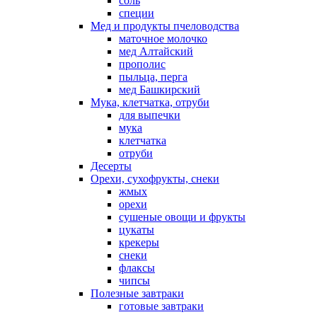
соль
специи
Мед и продукты пчеловодства
маточное молочко
мед Алтайский
прополис
пыльца, перга
мед Башкирский
Мука, клетчатка, отруби
для выпечки
мука
клетчатка
отруби
Десерты
Орехи, сухофрукты, снеки
жмых
орехи
сушеные овощи и фрукты
цукаты
крекеры
снеки
флаксы
чипсы
Полезные завтраки
готовые завтраки