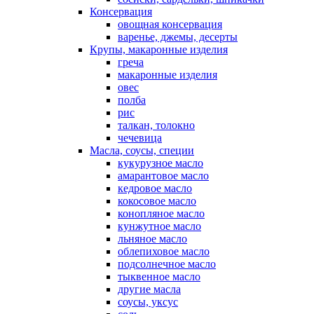
Консервация
овощная консервация
варенье, джемы, десерты
Крупы, макаронные изделия
греча
макаронные изделия
овес
полба
рис
талкан, толокно
чечевица
Масла, соусы, специи
кукурузное масло
амарантовое масло
кедровое масло
кокосовое масло
конопляное масло
кунжутное масло
льняное масло
облепиховое масло
подсолнечное масло
тыквенное масло
другие масла
соусы, уксус