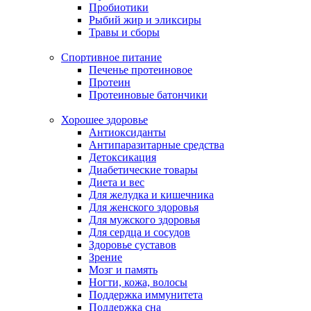
Пробиотики
Рыбий жир и эликсиры
Травы и сборы
Спортивное питание
Печенье протеиновое
Протеин
Протеиновые батончики
Хорошее здоровье
Антиоксиданты
Антипаразитарные средства
Детоксикация
Диабетические товары
Диета и вес
Для желудка и кишечника
Для женского здоровья
Для мужского здоровья
Для сердца и сосудов
Здоровье суставов
Зрение
Мозг и память
Ногти, кожа, волосы
Поддержка иммунитета
Поддержка сна