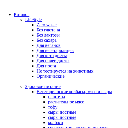
Каталог
LifeStyle
Zero waste
Без глютена
Без лактозы
Без сахара
Для веганов
Для вегетарианцев
Для кето диеты
Для палео диеты
Для поста
Не тестируется на животных
Органические
Здоровое питание
Вегетарианские колбасы, мясо и сыры
паштеты
растительное мясо
тофу
сыры постные
сыры постные
колбаса
сосиски, сардельки, шпикачки