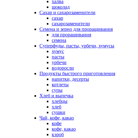
халва
шоколад
Сахар и сахарозаменители
сахар
сахарозаменители
Семена и зерно для проращивания
для проращивания
семена
Суперфуды, пасты, урбечи, хумусы
хумус
пасты
урбечи
водоросли
Продукты быстрого приготовления
напитки, десерты
котлеты
супы
Хлеб и выпечка
хлебцы
хлеб
сушки
Чай, кофе, какао
кофе
кофе, какао
кэроб