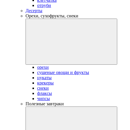
клетчатка
отруби
Десерты
Орехи, сухофрукты, снеки
орехи
сушеные овощи и фрукты
цукаты
крекеры
снеки
флаксы
чипсы
Полезные завтраки