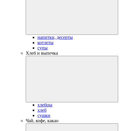
напитки, десерты
котлеты
супы
Хлеб и выпечка
хлебцы
хлеб
сушки
Чай, кофе, какао