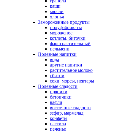
гранола
каши
мюсли
хлопья
Замороженные продукты
полуфабрикаты
мороженое
котлеты, биточки
фарш растительный
пельмени
Полезные напитки
вода
другие напитки
растительное молоко
сбитни
соки, морсы, нектары
Полезные сладости
пряники
батончики
вафли
восточные сладости
зефир, мармелад
конфеты
пастила
печенье