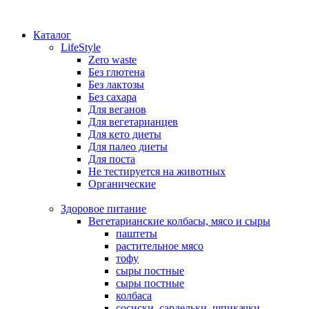
Каталог
LifeStyle
Zero waste
Без глютена
Без лактозы
Без сахара
Для веганов
Для вегетарианцев
Для кето диеты
Для палео диеты
Для поста
Не тестируется на животных
Органические
Здоровое питание
Вегетарианские колбасы, мясо и сыры
паштеты
растительное мясо
тофу
сыры постные
сыры постные
колбаса
сосиски, сардельки, шпикачки