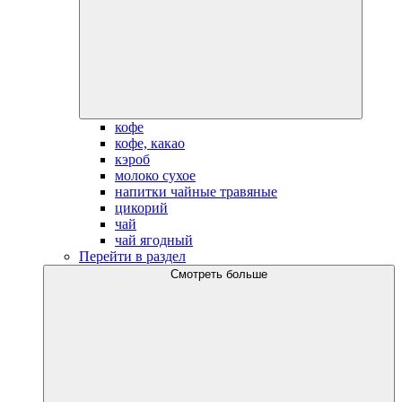
кофе
кофе, какао
кэроб
молоко сухое
напитки чайные травяные
цикорий
чай
чай ягодный
Перейти в раздел
Смотреть больше