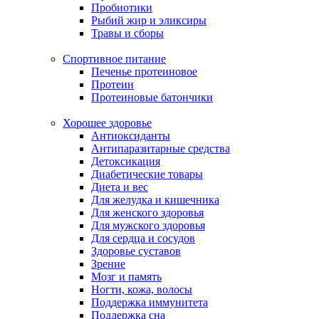
Пробиотики
Рыбий жир и эликсиры
Травы и сборы
Спортивное питание
Печенье протеиновое
Протеин
Протеиновые батончики
Хорошее здоровье
Антиоксиданты
Антипаразитарные средства
Детоксикация
Диабетические товары
Диета и вес
Для желудка и кишечника
Для женского здоровья
Для мужского здоровья
Для сердца и сосудов
Здоровье суставов
Зрение
Мозг и память
Ногти, кожа, волосы
Поддержка иммунитета
Поддержка сна