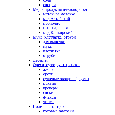
соль
специи
Мед и продукты пчеловодства
маточное молочко
мед Алтайский
прополис
пыльца, перга
мед Башкирский
Мука, клетчатка, отруби
для выпечки
мука
клетчатка
отруби
Десерты
Орехи, сухофрукты, снеки
жмых
орехи
сушеные овощи и фрукты
цукаты
крекеры
снеки
флаксы
чипсы
Полезные завтраки
готовые завтраки