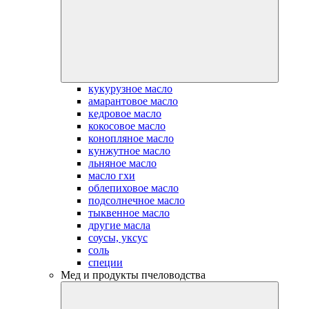
кукурузное масло
амарантовое масло
кедровое масло
кокосовое масло
конопляное масло
кунжутное масло
льняное масло
масло гхи
облепиховое масло
подсолнечное масло
тыквенное масло
другие масла
соусы, уксус
соль
специи
Мед и продукты пчеловодства