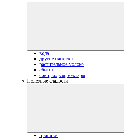
вода
другие напитки
растительное молоко
сбитни
соки, морсы, нектары
Полезные сладости
пряники