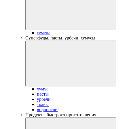
семена
Суперфуды, пасты, урбечи, хумусы
хумус
пасты
урбечи
травы
водоросли
Продукты быстрого приготовления