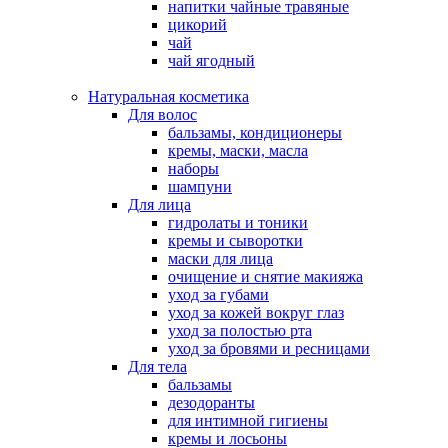
напитки чайные травяные
цикорий
чай
чай ягодный
Натуральная косметика
Для волос
бальзамы, кондиционеры
кремы, маски, масла
наборы
шампуни
Для лица
гидролаты и тоники
кремы и сыворотки
маски для лица
очищение и снятие макияжа
уход за губами
уход за кожей вокруг глаз
уход за полостью рта
уход за бровями и ресницами
Для тела
бальзамы
дезодоранты
для интимной гигиены
кремы и лосьоны