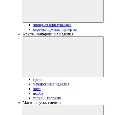
овощная консервация
варенье, джемы, десерты
Крупы, макаронные изделия
греча
макаронные изделия
овес
полба
талкан, толокно
Масла, соусы, специи