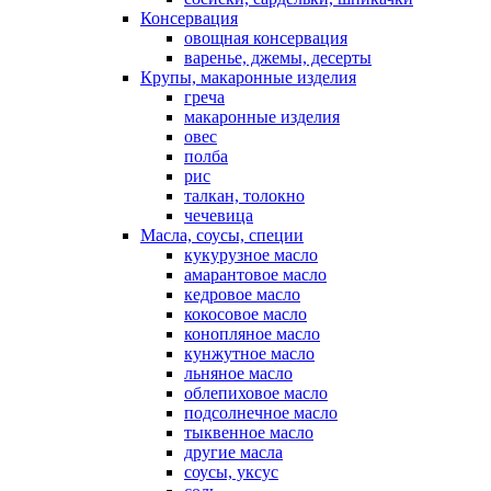
Консервация
овощная консервация
варенье, джемы, десерты
Крупы, макаронные изделия
греча
макаронные изделия
овес
полба
рис
талкан, толокно
чечевица
Масла, соусы, специи
кукурузное масло
амарантовое масло
кедровое масло
кокосовое масло
конопляное масло
кунжутное масло
льняное масло
облепиховое масло
подсолнечное масло
тыквенное масло
другие масла
соусы, уксус