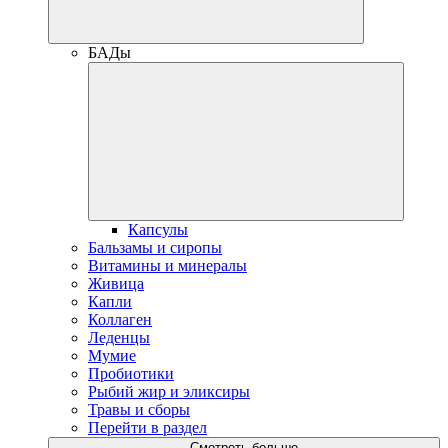
БАДы
Капсулы
Бальзамы и сиропы
Витамины и минералы
Живица
Капли
Коллаген
Леденцы
Мумие
Пробиотики
Рыбий жир и эликсиры
Травы и сборы
Перейти в раздел
Смотреть больше