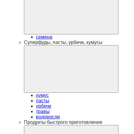
семена
Суперфуды, пасты, урбечи, хумусы
хумус
пасты
урбечи
травы
водоросли
Продукты быстрого приготовления