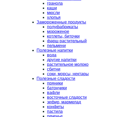
гранола
каши
мюсли
хлопья
Замороженные продукты
полуфабрикаты
мороженое
котлеты, биточки
фарш растительный
пельмени
Полезные напитки
вода
другие напитки
растительное молоко
сбитни
соки, морсы, нектары
Полезные сладости
пряники
батончики
вафли
восточные сладости
зефир, мармелад
конфеты
пастила
печенье