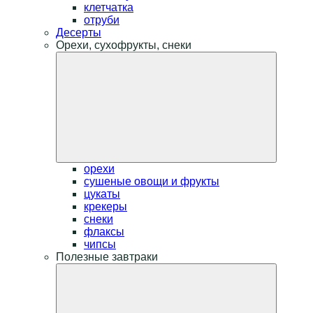
клетчатка
отруби
Десерты
Орехи, сухофрукты, снеки
орехи
сушеные овощи и фрукты
цукаты
крекеры
снеки
флаксы
чипсы
Полезные завтраки