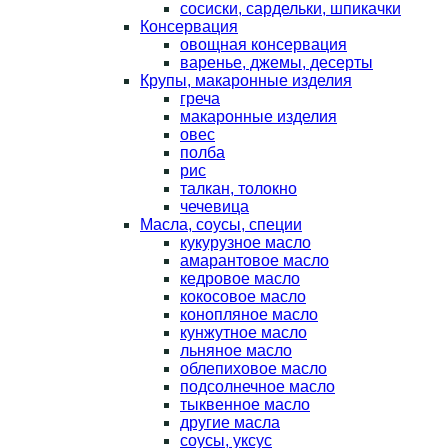
сосиски, сардельки, шпикачки
Консервация
овощная консервация
варенье, джемы, десерты
Крупы, макаронные изделия
греча
макаронные изделия
овес
полба
рис
талкан, толокно
чечевица
Масла, соусы, специи
кукурузное масло
амарантовое масло
кедровое масло
кокосовое масло
конопляное масло
кунжутное масло
льняное масло
облепиховое масло
подсолнечное масло
тыквенное масло
другие масла
соусы, уксус