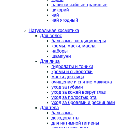
напитки чайные травяные
цикорий
чай
чай ягодный
Натуральная косметика
Для волос
бальзамы, кондиционеры
кремы, маски, масла
наборы
шампуни
Для лица
гидролаты и тоники
кремы и сыворотки
маски для лица
очищение и снятие макияжа
уход за губами
уход за кожей вокруг глаз
уход за полостью рта
уход за бровями и ресницами
Для тела
бальзамы
дезодоранты
для интимной гигиены