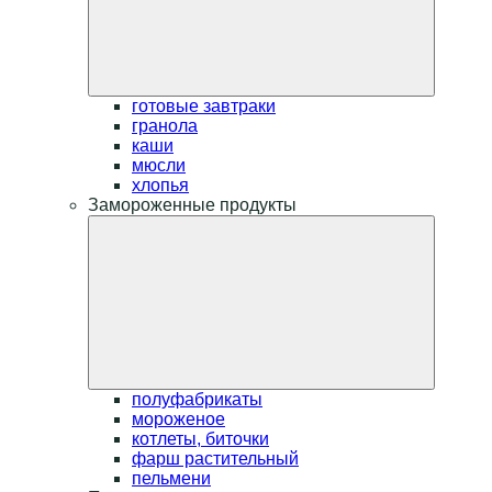
готовые завтраки
гранола
каши
мюсли
хлопья
Замороженные продукты
полуфабрикаты
мороженое
котлеты, биточки
фарш растительный
пельмени