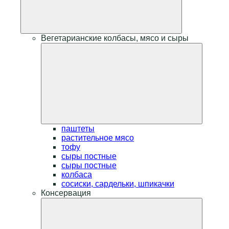
Вегетарианские колбасы, мясо и сыры
паштеты
растительное мясо
тофу
сыры постные
сыры постные
колбаса
сосиски, сардельки, шпикачки
Консервация