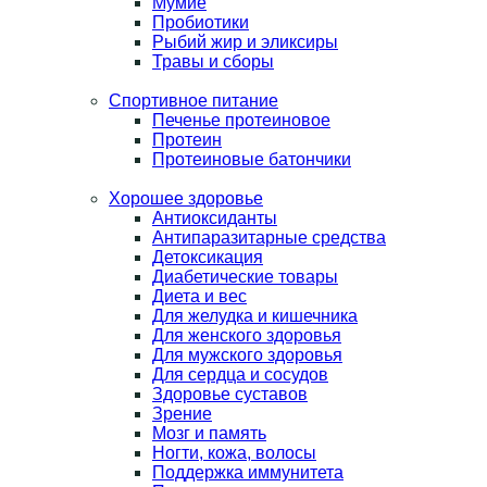
Мумие
Пробиотики
Рыбий жир и эликсиры
Травы и сборы
Спортивное питание
Печенье протеиновое
Протеин
Протеиновые батончики
Хорошее здоровье
Антиоксиданты
Антипаразитарные средства
Детоксикация
Диабетические товары
Диета и вес
Для желудка и кишечника
Для женского здоровья
Для мужского здоровья
Для сердца и сосудов
Здоровье суставов
Зрение
Мозг и память
Ногти, кожа, волосы
Поддержка иммунитета