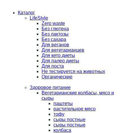
Каталог
LifeStyle
Zero waste
Без глютена
Без лактозы
Без сахара
Для веганов
Для вегетарианцев
Для кето диеты
Для палео диеты
Для поста
Не тестируется на животных
Органические
Здоровое питание
Вегетарианские колбасы, мясо и
сыры
паштеты
растительное мясо
тофу
сыры постные
сыры постные
колбаса