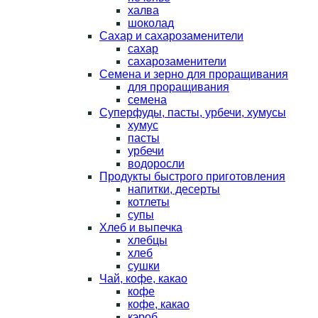
халва
шоколад
Сахар и сахарозаменители
сахар
сахарозаменители
Семена и зерно для проращивания
для проращивания
семена
Суперфуды, пасты, урбечи, хумусы
хумус
пасты
урбечи
водоросли
Продукты быстрого приготовления
напитки, десерты
котлеты
супы
Хлеб и выпечка
хлебцы
хлеб
сушки
Чай, кофе, какао
кофе
кофе, какао
кэроб