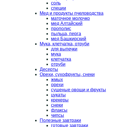
соль
специи
Мед и продукты пчеловодства
маточное молочко
мед Алтайский
прополис
пыльца, перга
мед Башкирский
Мука, клетчатка, отруби
для выпечки
мука
клетчатка
отруби
Десерты
Орехи, сухофрукты, снеки
жмых
орехи
сушеные овощи и фрукты
цукаты
крекеры
снеки
флаксы
чипсы
Полезные завтраки
готовые завтраки